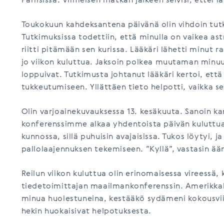
Pariisissa. Viimeisen matkan jälkeen selvisi, ettei 
Toukokuun kahdeksantena päivänä olin vihdoin tutk
Tutkimuksissa todettiin, että minulla on vaikea ast
riitti pitämään sen kurissa. Lääkäri lähetti minut 
jo viikon kuluttua. Jaksoin polkea muutaman minuu
loppuivat. Tutkimusta johtanut lääkäri kertoi, että 
tukkeutumiseen. Yllättäen tieto helpotti, vaikka s
Olin varjoainekuvauksessa 13. kesäkuuta. Sanoin kar
konferenssimme alkaa yhdentoista päivän kuluttua j
kunnossa, sillä puhuisin avajaisissa. Tukos löytyi, j
pallolaajennuksen tekemiseen. ”Kyllä”, vastasin ään
Reilun viikon kuluttua olin erinomaisessa vireessä
tiedetoimittajan maailmankonferenssin. Amerikkala
minua huolestuneina, kestääkö sydämeni kokousviik
hekin huokaisivat helpotuksesta.