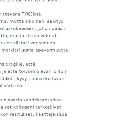
lähete ollut mennyt TYKSiin.
ittavana TYKSissä.
ma, mutta silloinen lääkitys
rasituskokeeseen, johon pääsin
tin, mutta sitten voimat
tulos viittasi verisuonen
e merkitsi uutta epävarmuutta.
diologille, että
a että toivoin olevani silloin
a lääkäri kysyi, annanko luvan
i väristen.
, kun avasin kahdeksansadan
iset kollegani tarkkailivat
on rasitukset. Päättäjäisissä