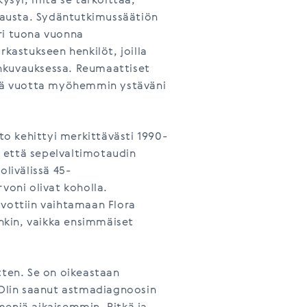
kysyi, mitä se tarkoittaa,
austa. Sydäntutkimussäätiön
ri tuona vuonna
rkastukseen henkilöt, joilla
nkuvauksessa. Reumaattiset
entä vuotta myöhemmin ystäväni
o kehittyi merkittävästi 1990-
t, että sepelvaltimotaudin
livälissä 45-
voni olivat koholla.
uvottiin vaihtamaan Flora
inkin, vaikka ensimmäiset
tten. Se on oikeastaan
. Olin saanut astmadiagnoosin