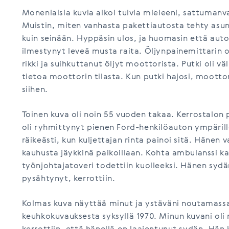
Monenlaisia kuvia alkoi tulvia mieleeni, sattumanva
Muistin, miten vanhasta pakettiautosta tehty as
kuin seinään. Hyppäsin ulos, ja huomasin että auton
ilmestynyt leveä musta raita. Öljynpainemittarin o
rikki ja suihkuttanut öljyt moottorista. Putki oli vä
tietoa moottorin tilasta. Kun putki hajosi, moottor
siihen.
Toinen kuva oli noin 55 vuoden takaa. Kerrostalon 
oli ryhmittynyt pienen Ford-henkilöauton ympärill
räikeästi, kun kuljettajan rinta painoi sitä. Hänen 
kauhusta jäykkinä paikoillaan. Kohta ambulanssi kaa
työnjohtajatoveri todettiin kuolleeksi. Hänen syd
pysähtynyt, kerrottiin.
Kolmas kuva näyttää minut ja ystäväni noutamassa 
keuhkokuvauksesta syksyllä 1970. Minun kuvani oli 