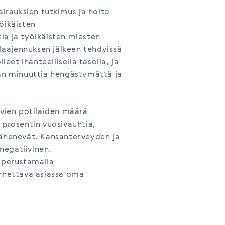
rauksien tutkimus ja hoito
öikäisten
ia ja työikäisten miesten
olaajennuksen jälkeen tehdyissä
leet ihanteellisella tasolla, ja
san minuuttia hengästymättä ja
avien potilaiden määrä
 prosentin vuosivauhtia,
ähenevät. Kansanterveyden ja
negatiivinen.
 perustamalla
nettava asiassa oma