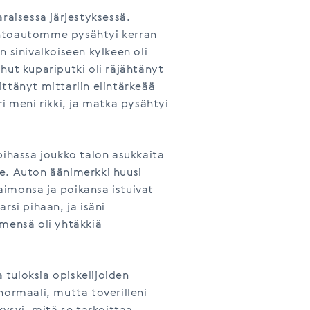
raisessa järjestyksessä.
untoautomme pysähtyi kerran
 sinivalkoiseen kylkeen oli
hut kupariputki oli räjähtänyt
littänyt mittariin elintärkeää
i meni rikki, ja matka pysähtyi
pihassa joukko talon asukkaita
e. Auton äänimerkki huusi
vaimonsa ja poikansa istuivat
rsi pihaan, ja isäni
ämensä oli yhtäkkiä
tuloksia opiskelijoiden
normaali, mutta toverilleni