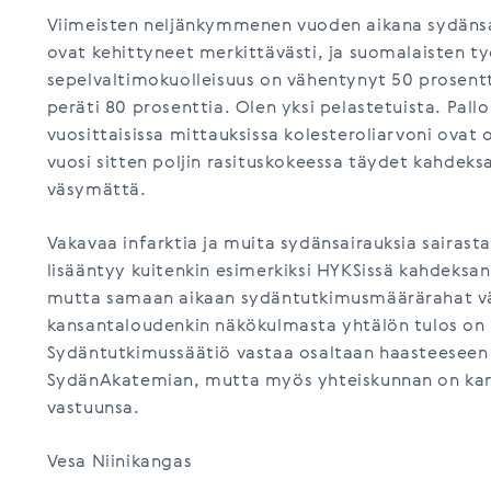
Viimeisten neljänkymmenen vuoden aikana sydänsai
ovat kehittyneet merkittävästi, ja suomalaisten ty
sepelvaltimokuolleisuus on vähentynyt 50 prosentt
peräti 80 prosenttia. Olen yksi pelastetuista. Pall
vuosittaisissa mittauksissa kolesteroliarvoni ovat ol
vuosi sitten poljin rasituskokeessa täydet kahdek
väsymättä.
Vakavaa infarktia ja muita sydänsairauksia sairast
lisääntyy kuitenkin esimerkiksi HYKSissä kahdeksan
mutta samaan aikaan sydäntutkimusmäärärahat v
kansantaloudenkin näkökulmasta yhtälön tulos on 
Sydäntutkimussäätiö vastaa osaltaan haasteeseen
SydänAkatemian, mutta myös yhteiskunnan on kan
vastuunsa.
Vesa Niinikangas