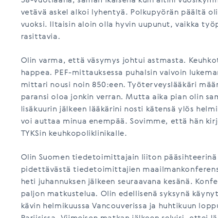
58-vuotiaana, saman ikäisenä kuin äitini vuosikym
vetävä askel alkoi lyhentyä. Polkupyörän päältä ol
vuoksi. Iltaisin aloin olla hyvin uupunut, vaikka työp
rasittavia.
Olin varma, että väsymys johtui astmasta. Keuhkot 
happea. PEF-mittauksessa puhalsin vaivoin lukema
mittari nousi noin 850:een. Työterveyslääkäri määr
paransi oloa jonkin verran. Mutta aika pian olin s
lisäkuurin jälkeen lääkärini nosti kätensä ylös helm
voi auttaa minua enempää. Sovimme, että hän kirj
TYKSin keuhkopoliklinikalle.
Olin Suomen tiedetoimittajain liiton pääsihteerinä
pidettävästä tiedetoimittajien maailmankonferenssi
heti juhannuksen jälkeen seuraavana kesänä. Konfere
paljon matkustelua. Olin edellisenä syksynä käynyt
kävin helmikuussa Vancouverissa ja huhtikuun lopp