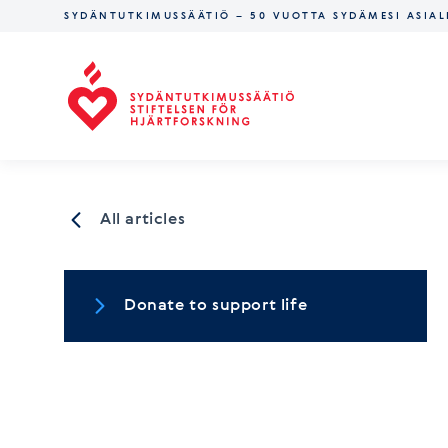
SYDÄNTUTKIMUSSÄÄTIÖ – 50 VUOTTA SYDÄMESI ASIAL
Finnish Foundation for Cardiovascular Research
All articles
Donate to support life