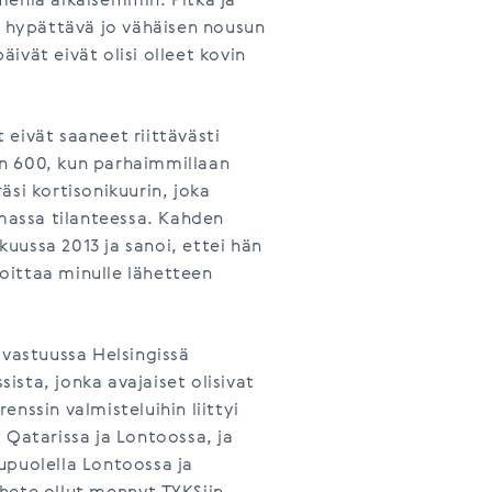
meniä aikaisemmin. Pitkä ja
i hypättävä jo vähäisen nousun
äivät eivät olisi olleet kovin
eivät saaneet riittävästi
n 600, kun parhaimmillaan
äsi kortisonikuurin, joka
amassa tilanteessa. Kahden
ikuussa 2013 ja sanoi, ettei hän
oittaa minulle lähetteen
 vastuussa Helsingissä
sta, jonka avajaiset olisivat
nssin valmisteluihin liittyi
 Qatarissa ja Lontoossa, ja
upuolella Lontoossa ja