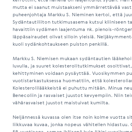
kerrottiin, että hänellä on laajentunut sydän. Hän 
mutta ei saanut muistaakseni ymmärrettävää vast
puheenjohtaja Markku S. Nieminen kertoi, että juu
Sydäntautiliiton tutkimusasema kutsui kliiniseen ta
havaittiin sydämen laajentuma nk. pienois-röntge
läppäsairaudet olivat silloin yleisiä. Neljäkymm
kuoli sydänkohtaukseen puiston penkillä.
Markku S. Niemisen mukaan sydäntautien lääkehoit
luvulla, ja suuret kolesterolitutkimukset osoittiva
kehittyminen voidaan pysäyttää. Vuosikymmen puo
vuotistarkastuksessa huomattiin, että kolesteroliar
Kolesterolilääkkeistä ei puhuttu mitään. Minua ne
Benecoliin ja rasvaiset juustot kevyempiin. Niin te
vähärasvaiset juustot maistuivat kumilta.
Neljännessä kuvassa olen itse noin kolme vuotta si
liikkuvaa kuvaa, jonka nopeus vähitellen hidastuu