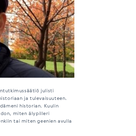
ntutkimussäätiö julisti
storiaan ja tulevaisuuteen.
dämeni historian. Kuulin
on, miten älypilleri
nkiin tai miten geenien avulla