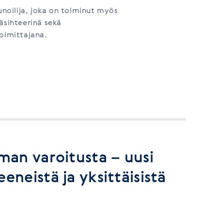
unoilija, joka on toiminut myös
äsihteerinä sekä
toimittajana.
lman varoitusta – uusi
eneistä ja yksittäisistä