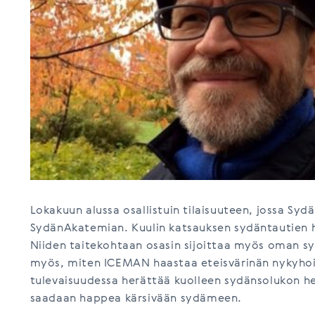
Lokakuun alussa osallistuin tilaisuuteen, jossa Sydä
SydänAkatemian. Kuulin katsauksen sydäntautien hi
Niiden taitekohtaan osasin sijoittaa myös oman sy
myös, miten ICEMAN haastaa eteisvärinän nykyhoid
tulevaisuudessa herättää kuolleen sydänsolukon he
saadaan happea kärsivään sydämeen.