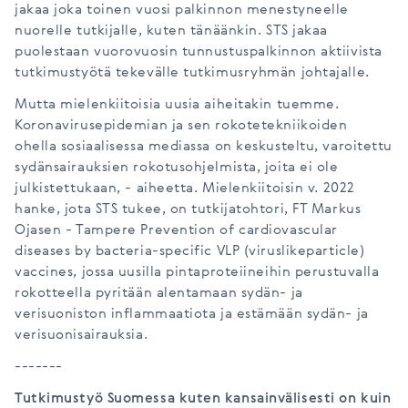
jakaa joka toinen vuosi palkinnon menestyneelle
nuorelle tutkijalle, kuten tänäänkin. STS jakaa
puolestaan vuorovuosin tunnustuspalkinnon aktiivista
tutkimustyötä tekevälle tutkimusryhmän johtajalle.
Mutta mielenkiitoisia uusia aiheitakin tuemme.
Koronavirusepidemian ja sen rokotetekniikoiden
ohella sosiaalisessa mediassa on keskusteltu, varoitettu
sydänsairauksien rokotusohjelmista, joita ei ole
julkistettukaan, - aiheetta. Mielenkiitoisin v. 2022
hanke, jota STS tukee, on tutkijatohtori, FT Markus
Ojasen - Tampere Prevention of cardiovascular
diseases by bacteria-specific VLP (viruslikeparticle)
vaccines, jossa uusilla pintaproteiineihin perustuvalla
rokotteella pyritään alentamaan sydän- ja
verisuoniston inflammaatiota ja estämään sydän- ja
verisuonisairauksia.
-------
Tutkimustyö Suomessa kuten kansainvälisesti on kuin