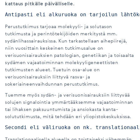
kattaus pitkälle päivälliselle.
Antipasti eli alkuruoka on tarjoilun lähtök
Perustutkimus tarjoaa molekyyli- ja solutason
tutkimusta ja perintötekijöiden merkitystä mm.
sydänlihassairauksissa. Kun tarkastellaan aihepiirejä,
niin vuosittain keskeinen tutkimusalue on
verisuonisairauksien patologian, genetiikan ja toisaalta
sydämen vajaatoiminnan molekyyligeneettisten
tutkimusten alueet. Tuetuin osa-alue on
verisuonisairauksiin liittyvä rasva- ja
sokeriaineenvaihdunnan perustutkimus.
Tuemme myös sydän- ja verisuonisairauksiin liittyvää
solujen signalointia ymmärtääksemme vajaatoiminnan
tai lihaksen paksuuntumista ja ansiokasta kanta-
solututkimusta, mitä tehdään eri yliopistokeskuksissa.
Secondi eli väliruoka on nk. translationaal
Translationaalisella alueella on toistaiseksi vähemmän