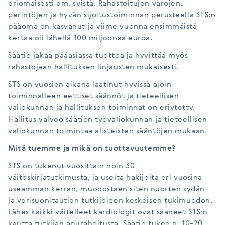
eriomaisesti em. syistä. Rahastoitujen varojen,
perintöjen ja hyvän sijoitustoiminnan perusteella STS:n
pääoma on kasvanut ja viime vuonna ensimmäistä
kertaa oli lähellä 100 miljoonaa euroa.
Säätiö jakaa pääasiassa tuottoa ja hyvittää myös
rahastojaan hallituksen linjausten mukaisesti.
STS on vuosien aikana laatinut hyvissä ajoin
toiminnalleen eettiset säännöt ja tieteellisen
valiokunnan ja hallituksen toiminnat on eriytetty.
Hallitus valvoo säätiön työvaliokunnan ja tieteellisen
valiokunnan toimintaa alisteisten sääntöjen mukaan.
Mitä tuemme ja mikä on tuottavuutemme?
STS on tukenut vuosittain noin 30
väitöskirjatutkimusta, ja useita hakijoita eri vuosina
useamman kerran, muodostaen siten nuorten sydän-
ja verisuonitautien tutkijoiden keskeisen tukimuodon.
Lähes kaikki väitelleet kardiologit ovat saaneet STS:n
kautta tutkijan apurahoitusta. Säätiö tukee n. 10-20