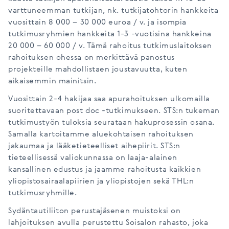
varttuneemman tutkijan, nk. tutkijatohtorin hankkeita
vuosittain 8 000 – 30 000 euroa / v. ja isompia
tutkimusryhmien hankkeita 1-3 -vuotisina hankkeina
20 000 – 60 000 / v. Tämä rahoitus tutkimuslaitoksen
rahoituksen ohessa on merkittävä panostus
projekteille mahdollistaen joustavuutta, kuten
aikaisemmin mainitsin.
Vuosittain 2-4 hakijaa saa apurahoituksen ulkomailla
suoritettavaan post doc -tutkimukseen. STS:n tukeman
tutkimustyön tuloksia seurataan hakuprosessin osana.
Samalla kartoitamme aluekohtaisen rahoituksen
jakaumaa ja lääketieteelliset aihepiirit. STS:n
tieteellisessä valiokunnassa on laaja-alainen
kansallinen edustus ja jaamme rahoitusta kaikkien
yliopistosairaalapiirien ja yliopistojen sekä THL:n
tutkimusryhmille.
Sydäntautiliiton perustajäsenen muistoksi on
lahjoituksen avulla perustettu Soisalon rahasto, joka