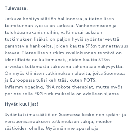
Tulevassa:
Jatkuva kehitys säätiön hallinnossa ja tieteellisen
toimikunnan työssä on tärkeää. Vanhenemiseen ja
tulehdusmekanismeihin, valtimosairauksien
tutkimuksen lisäksi, on paljon hyviä sydänterveyttä
parantavia hankkeita, joiden kautta STS:n tunnettavuus
kasvaa. Tieteellisen tutkimusvaliokunnan tehtävä on
identifioida ne kultamunat, joiden kautta STS:n
arvostus tutkimusta tukevana tahona saa näkyvyyttä.
On myös kliinisen tutkimuksen alueita, joita Suomessa
ja Euroopassa tulisi kehittää, kuten POTS,
Inflammingaging, RNA rokote therapiat, mutta myös
perinteiselle EKG tutkimukselle on edelleen sijansa.
Hyvät kuulijat!
Sydäntutkimussäätiö on Suomessa keskeinen sydän- ja
verisuonisairauksien tutkimuksen tukija, muiden
säätiöiden ohella. Myönnämme apurahoja