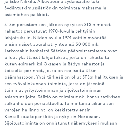
ja Esko Nikkilä. Alkuvuosina Sydänsäätiö tuki
Sydäntutkimussäätiönkin toimintaa maksamalla
asiamiehen palkkiot.
STS:n perustamisen jälkeen nykyisen STS:n monet
rahastot perustuvat 1970-luvulla tehtyihin
lahjoituksiin. Niiden avulla 1974 voitiin myöntää
ensimmäiset apurahat, yhteensä 30 000 mk.
Jatkossakin keskeistä Säätiön pääomittamisessa ovat
olleet yksittäiset lahjoitukset, joita on rahastoitu,
kuten esimerkiksi Oksasen ja Rädyn rahastot ja
toisaalta perinnöt, jotka on realisoitu STS:n
päärahastoon. Yhtä tärkeää on ollut STS:n hallituksen ja
sen työvaliokunnan toiminta, jossa on jäseninä
toiminut yritystoiminnan ja sijoitustoiminnan
asiantuntijoita. Säätiö on toiminut nk. konsultatiivisen
salkunhoidon periaatteella. Toimintansa aikana sen
varojen hallinnointi on keskistetty ensin
Kansallisosakepankkiin ja nykyisin Nordeaan.
Sijoitustoiminta on onnistunut näkemykseni mukaan