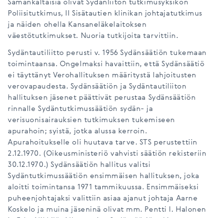
Samankaltaisia olivat Sydänliiton tutkimusyksikön
Poliisitutkimus, II Sisätautien klinikan johtajatutkimus
ja näiden ohella Kansaneläkelaitoksen
väestötutkimukset. Nuoria tutkijoita tarvittiin.
Sydäntautiliitto perusti v. 1956 Sydänsäätiön tukemaan
toimintaansa. Ongelmaksi havaittiin, että Sydänsäätiö
ei täyttänyt Verohallituksen määritystä lahjoitusten
verovapaudesta. Sydänsäätiön ja Sydäntautiliiton
hallituksen jäsenet päättivät perustaa Sydänsäätiön
rinnalle Sydäntutkimussäätiön sydän- ja
verisuonisairauksien tutkimuksen tukemiseen
apurahoin; syistä, jotka alussa kerroin.
Apurahoitukselle oli huutava tarve. STS perustettiin
2.12.1970. (Oikeusministeriö vahvisti säätiön rekisteriin
30.12.1970.) Sydänsäätiön hallitus valitsi
Sydäntutkimussäätiön ensimmäisen hallituksen, joka
aloitti toimintansa 1971 tammikuussa. Ensimmäiseksi
puheenjohtajaksi valittiin asiaa ajanut johtaja Aarne
Koskelo ja muina jäseninä olivat mm. Pentti I. Halonen