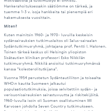
motivaatiota ja tutkimustyö ei onnistu.
Hankerahoituksessakin säätiömme on tärkeä, ja
tuemme 1-3 v. isoja hankkeita tai pienempiä eri
hakemuksesta vuosittain.
Miten?
Kuten mainitsin 1960- ja 1970- luvuilla keskeisin
sydänsairauksien tutkimuslaitos oli Salus-sairaalan
Sydäntutkimusryhmä, johtajana prof. Pentti I. Halonen.
Toinen tärkeä keskus oli Helsingin yliopiston
Sisätautien klinikan professori Esko Nikkilän
tutkimusryhmä. Nikkilä ansioitui tutkimusryhmänsä
kanssa ”kolesterolitutkijana”.
Vuonna 1954 perustetun Sydäntautiliiton ja toisaalta
WHO:n kautta Suomeen jalkautui
populaatiotutkimuksia, joissa selvitettiin sydän- ja
verisuonisairauksien sairastuvuutta ja riskitekijöitä.
1960-luvulla isoin oli Suomen osallistuminen MI
Karvosen johdolla Seven Country tutkimukseen.