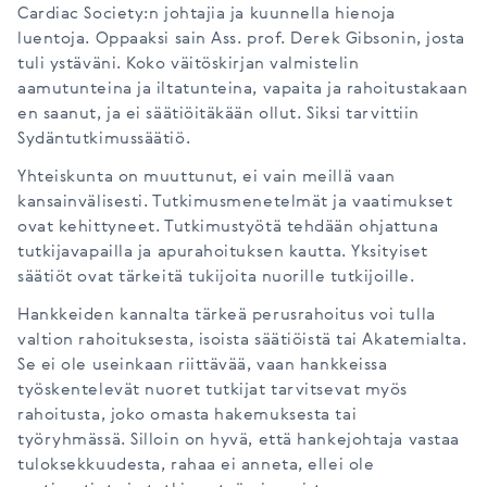
Cardiac Society:n johtajia ja kuunnella hienoja
luentoja. Oppaaksi sain Ass. prof. Derek Gibsonin, josta
tuli ystäväni. Koko väitöskirjan valmistelin
aamutunteina ja iltatunteina, vapaita ja rahoitustakaan
en saanut, ja ei säätiöitäkään ollut. Siksi tarvittiin
Sydäntutkimussäätiö.
Yhteiskunta on muuttunut, ei vain meillä vaan
kansainvälisesti. Tutkimusmenetelmät ja vaatimukset
ovat kehittyneet. Tutkimustyötä tehdään ohjattuna
tutkijavapailla ja apurahoituksen kautta. Yksityiset
säätiöt ovat tärkeitä tukijoita nuorille tutkijoille.
Hankkeiden kannalta tärkeä perusrahoitus voi tulla
valtion rahoituksesta, isoista säätiöistä tai Akatemialta.
Se ei ole useinkaan riittävää, vaan hankkeissa
työskentelevät nuoret tutkijat tarvitsevat myös
rahoitusta, joko omasta hakemuksesta tai
työryhmässä. Silloin on hyvä, että hankejohtaja vastaa
tuloksekkuudesta, rahaa ei anneta, ellei ole