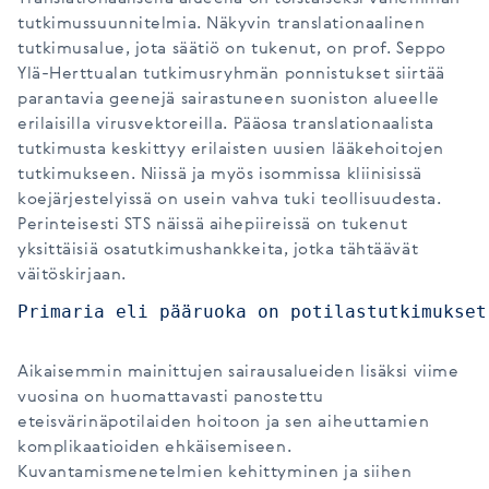
tutkimussuunnitelmia. Näkyvin translationaalinen
tutkimusalue, jota säätiö on tukenut, on prof. Seppo
Ylä-Herttualan tutkimusryhmän ponnistukset siirtää
parantavia geenejä sairastuneen suoniston alueelle
erilaisilla virusvektoreilla. Pääosa translationaalista
tutkimusta keskittyy erilaisten uusien lääkehoitojen
tutkimukseen. Niissä ja myös isommissa kliinisissä
koejärjestelyissä on usein vahva tuki teollisuudesta.
Perinteisesti STS näissä aihepiireissä on tukenut
yksittäisiä osatutkimushankkeita, jotka tähtäävät
väitöskirjaan.
Primaria eli pääruoka on potilastutkimukset
Aikaisemmin mainittujen sairausalueiden lisäksi viime
vuosina on huomattavasti panostettu
eteisvärinäpotilaiden hoitoon ja sen aiheuttamien
komplikaatioiden ehkäisemiseen.
Kuvantamismenetelmien kehittyminen ja siihen