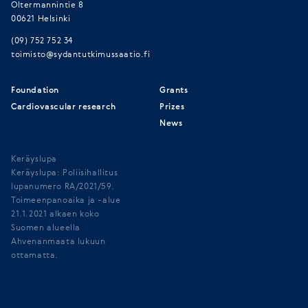
Oltermannintie 8
00621 Helsinki
(09) 752 752 34
toimisto@sydantutkimussaatio.fi
Foundation
Grants
Cardiovascular research
Prizes
News
Keräyslupa
Keräyslupa: Poliisihallitus
lupanumero RA/2021/59.
Toimeenpanoaika ja -alue
21.1.2021 alkaen koko
Suomen alueella
Ahvenanmaata lukuun
ottamatta.