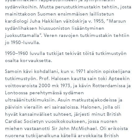
sydänlihaksen rappeutumiseen ja synnynnäisiin
sydänvikoihin. Mutta perustutkimustakin tehtiin, josta
mainittakoon Suomen ensimmäisen laillistetun
kardiologi Juha Hakkilan väitöskirja v. 1955, ”Marsun
sydänlihaksen hiussuoniston lisääntyminen
juoksuttamalla”. Veren rasvojen tutkimustakin tehtiin
jo 1950-luvulla.
1950–1960 luvulla tutkijat tekivät töitä tutkimustyön
osalta korvauksetta.
Samoin kävi kohdallani, kun v. 1971 aloitin opiskelijana
tutkimustyön. Prof. Halosen kautta sain toki Apteekin
voittovaroista 2000 mk 1973, ja kävin Rotterdamissa ja
Lontoossa perehtymässä sydämen
ultraäänitutkimuksiin. Asuin matkustajakodeissa ja
päivisin vierailin eri sairaaloissa. Halonen, jolla oli
hyvät kansainväliset suhteet, järjesti minut British
Cardiac Societyn vuosikokoukseen, jossa nuoren
miehen vastaanotti Sir John McMichael. Oli erikoista
nuorena tutkijanalkuna kätellä arvokkaita British