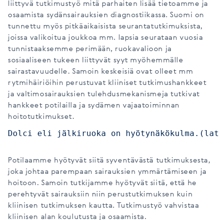
liittyvä tutkimustyö mitä parhaiten lisää tietoamme ja
osaamista sydänsairauksien diagnostiikassa. Suomi on
tunnettu myös pitkäaikaisista seurantatutkimuksista,
joissa valikoitua joukkoa mm. lapsia seurataan vuosia
tunnistaaksemme perimään, ruokavalioon ja
sosiaaliseen tukeen liittyvät syyt myöhemmälle
sairastavuudelle. Samoin keskeisiä ovat olleet mm
rytmihäiriöihin perustuvat kliiniset tutkimushankkeet
ja valtimosairauksien tulehdusmekanismeja tutkivat
hankkeet potilailla ja sydämen vajaatoiminnan
hoitotutkimukset.
Dolci eli jälkiruoka on hyötynäkökulma.(lat
Potilaamme hyötyvät siitä syventävästä tutkimuksesta,
joka johtaa parempaan sairauksien ymmärtämiseen ja
hoitoon. Samoin tutkijamme hyötyvät siitä, että he
perehtyvät sairauksiin niin perustutkimuksen kuin
kliinisen tutkimuksen kautta. Tutkimustyö vahvistaa
kliinisen alan koulutusta ja osaamista.