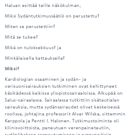
Haluan esittää teille näkökulman,
Miksi Sydäntutkimussäätiö on perustettu?
Miten se perustettiin?
Mitä se tukee?
Mikä on tuloksekkuus? ja
Minkälaisella kattauksella?
Miksi?
Kardiologian osaaminen ja sydän- ja
verisuonisairauksien tutkiminen ovat kehittyneet
käsikädessä kaikissa yliopistosairaaloissa. Alkupää on
Salus-sairaalassa. Sairaalassa tutkittiin sisätautialan
sairauksia, mutta sydänsairaudet olivat keskeisessä
roolissa, johtajina professorit Alvar Wilska, sittemmin
Kerppola ja Pentti I. Halonen. Tutkimustoiminta oli
kliinisvoittoista, paneutuen verenpainetautiin,