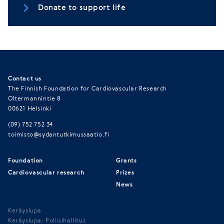
Donate to support life
Contact us
The Finnish Foundation for Cardiovascular Research
Oltermannintie 8
00621 Helsinki
(09) 752 752 34
toimisto@sydantutkimussaatio.fi
Foundation
Grants
Cardiovascular research
Prizes
News
Keräyslupa
Keräyslupa: Poliisihallitus