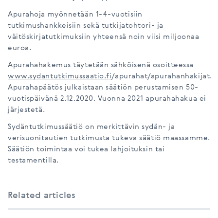
Apurahoja myönnetään 1-4-vuotisiin
tutkimushankkeisiin sekä tutkijatohtori- ja
väitöskirjatutkimuksiin yhteensä noin viisi miljoonaa
euroa.
Apurahahakemus täytetään sähköisenä osoitteessa
www.sydantutkimussaatio.fi
/apurahat/apurahanhakijat.
Apurahapäätös julkaistaan säätiön perustamisen 50-
vuotispäivänä 2.12.2020. Vuonna 2021 apurahahakua ei
järjestetä.
Sydäntutkimussäätiö on merkittävin sydän- ja
verisuonitautien tutkimusta tukeva säätiö maassamme.
Säätiön toimintaa voi tukea lahjoituksin tai
testamentilla.
Related articles