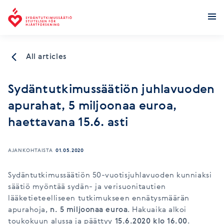
Finnish Foundation for Cardiovascular Research
All articles
Sydäntutkimussäätiön juhlavuoden
apurahat, 5 miljoonaa euroa,
haettavana 15.6. asti
AJANKOHTAISTA
01.05.2020
Sydäntutkimussäätiön 50-vuotisjuhlavuoden kunniaksi
säätiö myöntää sydän- ja verisuonitautien
lääketieteelliseen tutkimukseen ennätysmäärän
apurahoja,
n. 5 miljoonaa euroa
. Hakuaika alkoi
toukokuun alussa ja päättyy
15.6.2020 klo 16.00
.