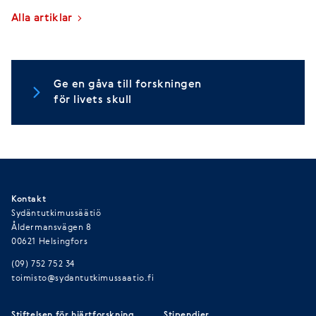
Alla artiklar
Ge en gåva till forskningen
för livets skull
Kontakt
Sydäntutkimussäätiö
Åldermansvägen 8
00621 Helsingfors
(09) 752 752 34
toimisto@sydantutkimussaatio.fi
Stiftelsen för hjärtforskning
Stipendier