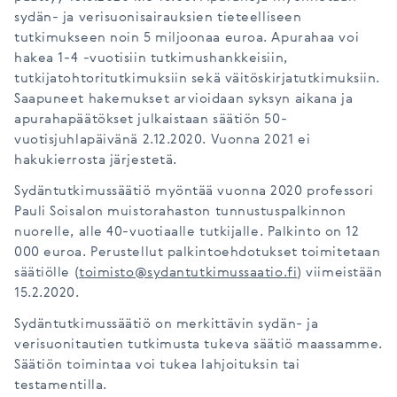
sydän- ja verisuonisairauksien tieteelliseen
tutkimukseen noin 5 miljoonaa euroa. Apurahaa voi
hakea 1-4 -vuotisiin tutkimushankkeisiin,
tutkijatohtoritutkimuksiin sekä väitöskirjatutkimuksiin.
Saapuneet hakemukset arvioidaan syksyn aikana ja
apurahapäätökset julkaistaan säätiön 50-
vuotisjuhlapäivänä 2.12.2020. Vuonna 2021 ei
hakukierrosta järjestetä.
Sydäntutkimussäätiö myöntää vuonna 2020 professori
Pauli Soisalon muistorahaston tunnustuspalkinnon
nuorelle, alle 40-vuotiaalle tutkijalle. Palkinto on 12
000 euroa. Perustellut palkintoehdotukset toimitetaan
säätiölle (
toimisto@sydantutkimussaatio.fi
) viimeistään
15.2.2020.
Sydäntutkimussäätiö on merkittävin sydän- ja
verisuonitautien tutkimusta tukeva säätiö maassamme.
Säätiön toimintaa voi tukea lahjoituksin tai
testamentilla.