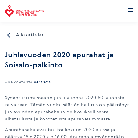
Stiftelsen för hjärtforskning
Alla artiklar
Juhlavuoden 2020 apurahat ja
Soisalo-palkinto
AJANKOHTAISTA
04.12.2019
Sydäntutkimussäätiö juhlii vuonna 2020 50-vuotista
taivaltaan. Tämän vuoksi säätiön hallitus on päättänyt
juhlavuoden apurahahaun poikkeuksellisesta
aikataulusta ja korotetusta apurahasummasta.
Apurahahaku avautuu toukokuun 2020 alussa ja
päättyy 15.6.2020 klo 16.00. Apurahoja myönnetään