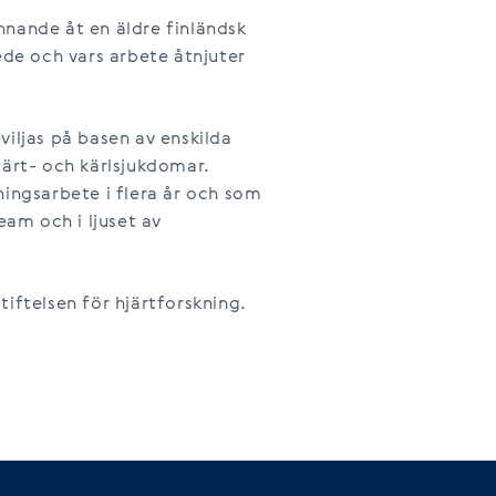
nnande åt en äldre finländsk
ede och vars arbete åtnjuter
viljas på basen av enskilda
järt- och kärlsjukdomar.
ningsarbete i flera år och som
am och i ljuset av
tiftelsen för hjärtforskning.