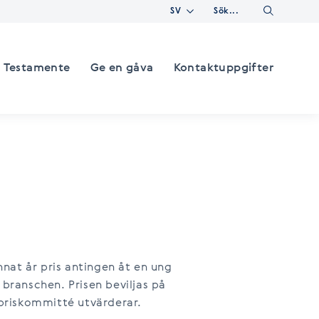
Change language
Sök
Testamente
Ge en gåva
Kontaktuppgifter
annat år pris antingen åt en ung
 branschen. Prisen beviljas på
priskommitté utvärderar.