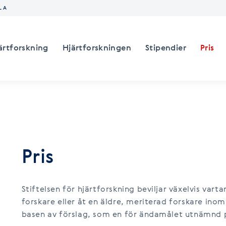
LA
järtforskning
Hjärtforskningen
Stipendier
Pris
Pris
Stiftelsen för hjärtforskning beviljar växelvis vart
forskare eller åt en äldre, meriterad forskare inom
basen av förslag, som en för ändamålet utnämnd 