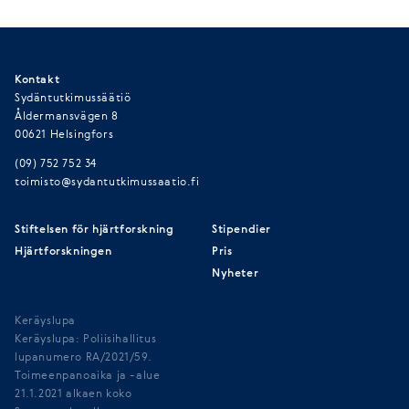
Kontakt
Sydäntutkimussäätiö
Åldermansvägen 8
00621 Helsingfors
(09) 752 752 34
toimisto@sydantutkimussaatio.fi
Stiftelsen för hjärtforskning
Stipendier
Hjärtforskningen
Pris
Nyheter
Keräyslupa
Keräyslupa: Poliisihallitus
lupanumero RA/2021/59.
Toimeenpanoaika ja -alue
21.1.2021 alkaen koko