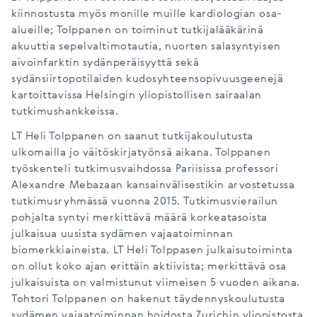
kiinnostusta myös monille muille kardiologian osa-
alueille; Tolppanen on toiminut tutkijalääkärinä
akuuttia sepelvaltimotautia, nuorten salasyntyisen
aivoinfarktin sydänperäisyyttä sekä
sydänsiirtopotilaiden kudosyhteensopivuusgeenejä
kartoittavissa Helsingin yliopistollisen sairaalan
tutkimushankkeissa.
LT Heli Tolppanen on saanut tutkijakoulutusta
ulkomailla jo väitöskirjatyönsä aikana. Tolppanen
työskenteli tutkimusvaihdossa Pariisissa professori
Alexandre Mebazaan kansainvälisestikin arvostetussa
tutkimusryhmässä vuonna 2015. Tutkimusvierailun
pohjalta syntyi merkittävä määrä korkeatasoista
julkaisua uusista sydämen vajaatoiminnan
biomerkkiaineista. LT Heli Tolppasen julkaisutoiminta
on ollut koko ajan erittäin aktiivista; merkittävä osa
julkaisuista on valmistunut viimeisen 5 vuoden aikana.
Tohtori Tolppanen on hakenut täydennyskoulutusta
sydämen vajaatoiminnan hoidosta Zurichin yliopistosta