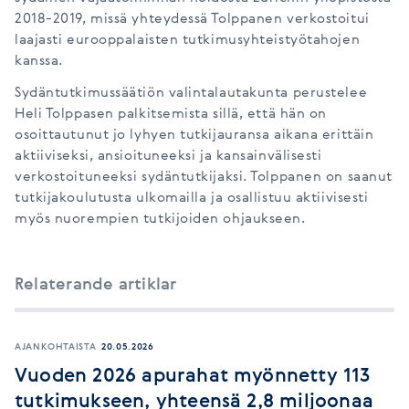
2018-2019, missä yhteydessä Tolppanen verkostoitui
laajasti eurooppalaisten tutkimusyhteistyötahojen
kanssa.
Sydäntutkimussäätiön valintalautakunta perustelee
Heli Tolppasen palkitsemista sillä, että hän on
osoittautunut jo lyhyen tutkijauransa aikana erittäin
aktiiviseksi, ansioituneeksi ja kansainvälisesti
verkostoituneeksi sydäntutkijaksi. Tolppanen on saanut
tutkijakoulutusta ulkomailla ja osallistuu aktiivisesti
myös nuorempien tutkijoiden ohjaukseen.
Relaterande artiklar
AJANKOHTAISTA
20.05.2026
Vuoden 2026 apurahat myönnetty 113
tutkimukseen, yhteensä 2,8 miljoonaa