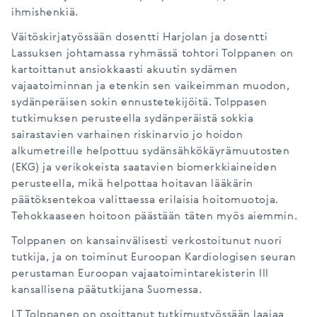
ihmishenkiä.
Väitöskirjatyössään dosentti Harjolan ja dosentti
Lassuksen johtamassa ryhmässä tohtori Tolppanen on
kartoittanut ansiokkaasti akuutin sydämen
vajaatoiminnan ja etenkin sen vaikeimman muodon,
sydänperäisen sokin ennustetekijöitä. Tolppasen
tutkimuksen perusteella sydänperäistä sokkia
sairastavien varhainen riskinarvio jo hoidon
alkumetreille helpottuu sydänsähkökäyrämuutosten
(EKG) ja verikokeista saatavien biomerkkiaineiden
perusteella, mikä helpottaa hoitavan lääkärin
päätöksentekoa valittaessa erilaisia hoitomuotoja.
Tehokkaaseen hoitoon päästään täten myös aiemmin.
Tolppanen on kansainvälisesti verkostoitunut nuori
tutkija, ja on toiminut Euroopan Kardiologisen seuran
perustaman Euroopan vajaatoimintarekisterin III
kansallisena päätutkijana Suomessa.
LT Tolppanen on osoittanut tutkimustyössään laajaa