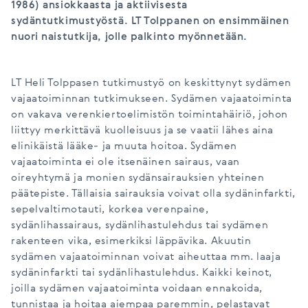
1986) ansiokkaasta ja aktiivisesta
sydäntutkimustyöstä. LT Tolppanen on ensimmäinen
nuori naistutkija, jolle palkinto myönnetään.
LT Heli Tolppasen tutkimustyö on keskittynyt sydämen
vajaatoiminnan tutkimukseen. Sydämen vajaatoiminta
on vakava verenkiertoelimistön toimintahäiriö, johon
liittyy merkittävä kuolleisuus ja se vaatii lähes aina
elinikäistä lääke- ja muuta hoitoa. Sydämen
vajaatoiminta ei ole itsenäinen sairaus, vaan
oireyhtymä ja monien sydänsairauksien yhteinen
päätepiste. Tällaisia sairauksia voivat olla sydäninfarkti,
sepelvaltimotauti, korkea verenpaine,
sydänlihassairaus, sydänlihastulehdus tai sydämen
rakenteen vika, esimerkiksi läppävika. Akuutin
sydämen vajaatoiminnan voivat aiheuttaa mm. laaja
sydäninfarkti tai sydänlihastulehdus. Kaikki keinot,
joilla sydämen vajaatoiminta voidaan ennakoida,
tunnistaa ja hoitaa aiempaa paremmin, pelastavat