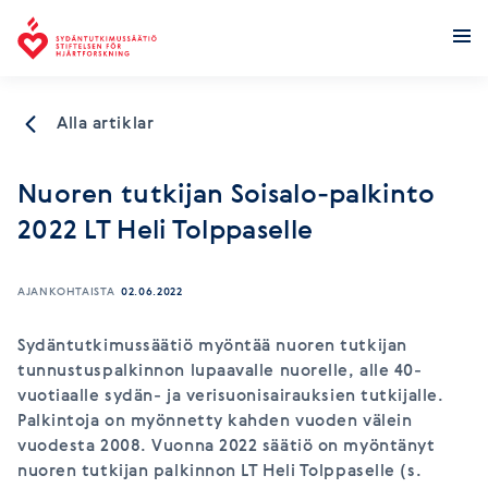
Stiftelsen för hjärtforskning
Alla artiklar
Nuoren tutkijan Soisalo-palkinto
2022 LT Heli Tolppaselle
AJANKOHTAISTA
02.06.2022
Sydäntutkimussäätiö myöntää nuoren tutkijan
tunnustuspalkinnon lupaavalle nuorelle, alle 40-
vuotiaalle sydän- ja verisuonisairauksien tutkijalle.
Palkintoja on myönnetty kahden vuoden välein
vuodesta 2008. Vuonna 2022 säätiö on myöntänyt
nuoren tutkijan palkinnon LT Heli Tolppaselle (s.