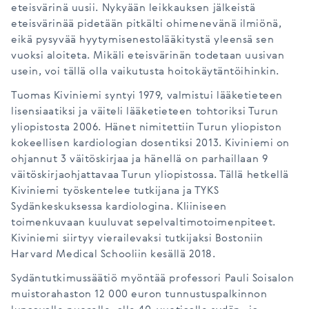
eteisvärinä uusii. Nykyään leikkauksen jälkeistä
eteisvärinää pidetään pitkälti ohimenevänä ilmiönä,
eikä pysyvää hyytymisenestolääkitystä yleensä sen
vuoksi aloiteta. Mikäli eteisvärinän todetaan uusivan
usein, voi tällä olla vaikutusta hoitokäytäntöihinkin.
Tuomas Kiviniemi syntyi 1979, valmistui lääketieteen
lisensiaatiksi ja väiteli lääketieteen tohtoriksi Turun
yliopistosta 2006. Hänet nimitettiin Turun yliopiston
kokeellisen kardiologian dosentiksi 2013. Kiviniemi on
ohjannut 3 väitöskirjaa ja hänellä on parhaillaan 9
väitöskirjaohjattavaa Turun yliopistossa. Tällä hetkellä
Kiviniemi työskentelee tutkijana ja TYKS
Sydänkeskuksessa kardiologina. Kliiniseen
toimenkuvaan kuuluvat sepelvaltimotoimenpiteet.
Kiviniemi siirtyy vierailevaksi tutkijaksi Bostoniin
Harvard Medical Schooliin kesällä 2018.
Sydäntutkimussäätiö myöntää professori Pauli Soisalon
muistorahaston 12 000 euron tunnustuspalkinnon