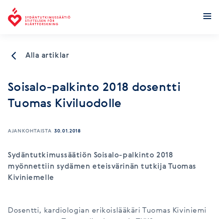
Stiftelsen för hjärtforskning
Alla artiklar
Soisalo-palkinto 2018 dosentti
Tuomas Kiviluodolle
AJANKOHTAISTA
30.01.2018
Sydäntutkimussäätiön Soisalo-palkinto 2018
myönnettiin sydämen eteisvärinän tutkija Tuomas
Kiviniemelle
Dosentti, kardiologian erikoislääkäri Tuomas Kiviniemi