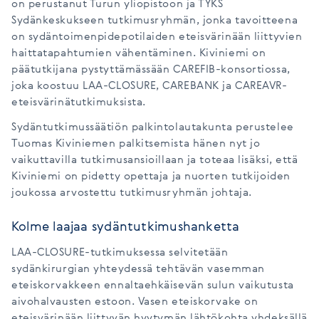
on perustanut Turun yliopistoon ja TYKS
Sydänkeskukseen tutkimusryhmän, jonka tavoitteena
on sydäntoimenpidepotilaiden eteisvärinään liittyvien
haittatapahtumien vähentäminen. Kiviniemi on
päätutkijana pystyttämässään CAREFIB-konsortiossa,
joka koostuu LAA-CLOSURE, CAREBANK ja CAREAVR-
eteisvärinätutkimuksista.
Sydäntutkimussäätiön palkintolautakunta perustelee
Tuomas Kiviniemen palkitsemista hänen nyt jo
vaikuttavilla tutkimusansioillaan ja toteaa lisäksi, että
Kiviniemi on pidetty opettaja ja nuorten tutkijoiden
joukossa arvostettu tutkimusryhmän johtaja.
Kolme laajaa sydäntutkimushanketta
LAA-CLOSURE-tutkimuksessa selvitetään
sydänkirurgian yhteydessä tehtävän vasemman
eteiskorvakkeen ennaltaehkäisevän sulun vaikutusta
aivohalvausten estoon. Vasen eteiskorvake on
eteisvärinään liittyvän hyytymän lähtökohta yhdeksällä