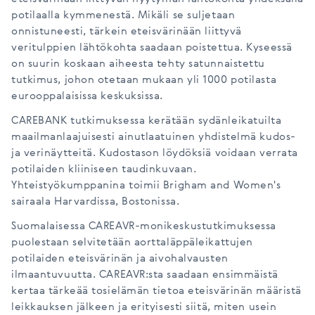
potilaalla kymmenestä. Mikäli se suljetaan
onnistuneesti, tärkein eteisvärinään liittyvä
veritulppien lähtökohta saadaan poistettua. Kyseessä
on suurin koskaan aiheesta tehty satunnaistettu
tutkimus, johon otetaan mukaan yli 1000 potilasta
eurooppalaisissa keskuksissa.
CAREBANK tutkimuksessa kerätään sydänleikatuilta
maailmanlaajuisesti ainutlaatuinen yhdistelmä kudos-
ja verinäytteitä. Kudostason löydöksiä voidaan verrata
potilaiden kliiniseen taudinkuvaan.
Yhteistyökumppanina toimii Brigham and Women's
sairaala Harvardissa, Bostonissa.
Suomalaisessa CAREAVR-monikeskustutkimuksessa
puolestaan selvitetään aorttaläppäleikattujen
potilaiden eteisvärinän ja aivohalvausten
ilmaantuvuutta. CAREAVR:sta saadaan ensimmäistä
kertaa tärkeää tosielämän tietoa eteisvärinän määristä
leikkauksen jälkeen ja erityisesti siitä, miten usein