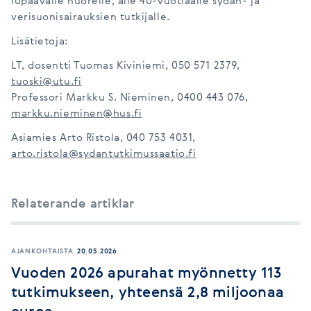
lupaavalle nuorelle, alle 40-vuotiaalle sydän- ja
verisuonisairauksien tutkijalle.
Lisätietoja:
LT, dosentti Tuomas Kiviniemi, 050 571 2379,
tuoski@utu.fi
Professori Markku S. Nieminen, 0400 443 076,
markku.nieminen@hus.fi
Asiamies Arto Ristola, 040 753 4031,
arto.ristola@sydantutkimussaatio.fi
Relaterande artiklar
AJANKOHTAISTA
20.05.2026
Vuoden 2026 apurahat myönnetty 113
tutkimukseen, yhteensä 2,8 miljoonaa