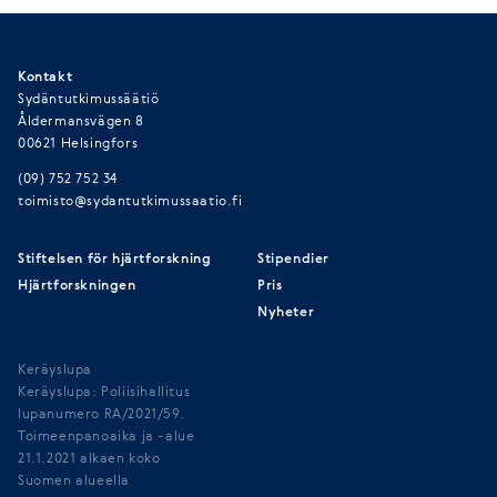
Kontakt
Sydäntutkimussäätiö
Åldermansvägen 8
00621 Helsingfors
(09) 752 752 34
toimisto@sydantutkimussaatio.fi
Stiftelsen för hjärtforskning
Stipendier
Hjärtforskningen
Pris
Nyheter
Keräyslupa
Keräyslupa: Poliisihallitus
lupanumero RA/2021/59.
Toimeenpanoaika ja -alue
21.1.2021 alkaen koko
Suomen alueella