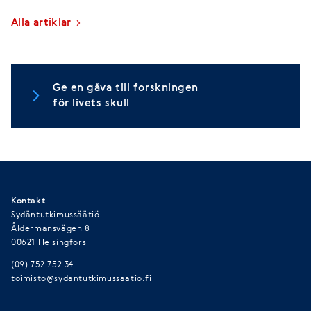
Alla artiklar
Ge en gåva till forskningen
för livets skull
Kontakt
Sydäntutkimussäätiö
Åldermansvägen 8
00621 Helsingfors
(09) 752 752 34
toimisto@sydantutkimussaatio.fi