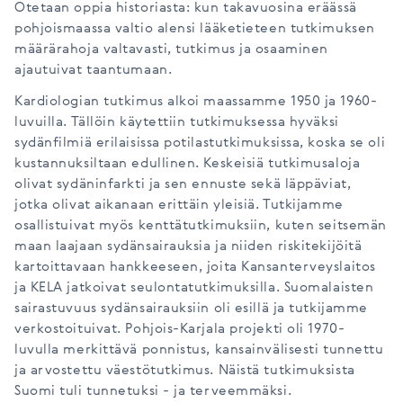
Otetaan oppia historiasta: kun takavuosina eräässä
pohjoismaassa valtio alensi lääketieteen tutkimuksen
määrärahoja valtavasti, tutkimus ja osaaminen
ajautuivat taantumaan.
Kardiologian tutkimus alkoi maassamme 1950 ja 1960-
luvuilla. Tällöin käytettiin tutkimuksessa hyväksi
sydänfilmiä erilaisissa potilastutkimuksissa, koska se oli
kustannuksiltaan edullinen. Keskeisiä tutkimusaloja
olivat sydäninfarkti ja sen ennuste sekä läppäviat,
jotka olivat aikanaan erittäin yleisiä. Tutkijamme
osallistuivat myös kenttätutkimuksiin, kuten seitsemän
maan laajaan sydänsairauksia ja niiden riskitekijöitä
kartoittavaan hankkeeseen, joita Kansanterveyslaitos
ja KELA jatkoivat seulontatutkimuksilla. Suomalaisten
sairastuvuus sydänsairauksiin oli esillä ja tutkijamme
verkostoituivat. Pohjois-Karjala projekti oli 1970-
luvulla merkittävä ponnistus, kansainvälisesti tunnettu
ja arvostettu väestötutkimus. Näistä tutkimuksista
Suomi tuli tunnetuksi - ja terveemmäksi.