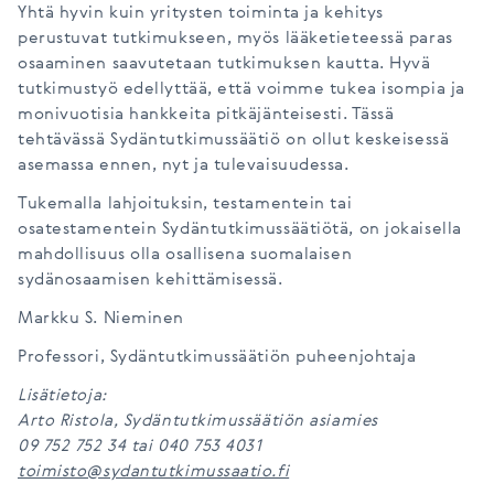
Yhtä hyvin kuin yritysten toiminta ja kehitys
perustuvat tutkimukseen, myös lääketieteessä paras
osaaminen saavutetaan tutkimuksen kautta. Hyvä
tutkimustyö edellyttää, että voimme tukea isompia ja
monivuotisia hankkeita pitkäjänteisesti. Tässä
tehtävässä Sydäntutkimussäätiö on ollut keskeisessä
asemassa ennen, nyt ja tulevaisuudessa.
Tukemalla lahjoituksin, testamentein tai
osatestamentein Sydäntutkimussäätiötä, on jokaisella
mahdollisuus olla osallisena suomalaisen
sydänosaamisen kehittämisessä.
Markku S. Nieminen
Professori, Sydäntutkimussäätiön puheenjohtaja
Lisätietoja:
Arto Ristola, Sydäntutkimussäätiön asiamies
09 752 752 34 tai 040 753 4031
toimisto@sydantutkimussaatio.fi