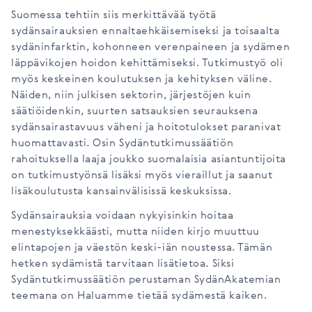
Suomessa tehtiin siis merkittävää työtä
sydänsairauksien ennaltaehkäisemiseksi ja toisaalta
sydäninfarktin, kohonneen verenpaineen ja sydämen
läppävikojen hoidon kehittämiseksi. Tutkimustyö oli
myös keskeinen koulutuksen ja kehityksen väline.
Näiden, niin julkisen sektorin, järjestöjen kuin
säätiöidenkin, suurten satsauksien seurauksena
sydänsairastavuus väheni ja hoitotulokset paranivat
huomattavasti. Osin Sydäntutkimussäätiön
rahoituksella laaja joukko suomalaisia asiantuntijoita
on tutkimustyönsä lisäksi myös vieraillut ja saanut
lisäkoulutusta kansainvälisissä keskuksissa.
Sydänsairauksia voidaan nykyisinkin hoitaa
menestyksekkäästi, mutta niiden kirjo muuttuu
elintapojen ja väestön keski-iän noustessa. Tämän
hetken sydämistä tarvitaan lisätietoa. Siksi
Sydäntutkimussäätiön perustaman SydänAkatemian
teemana on Haluamme tietää sydämestä kaiken.