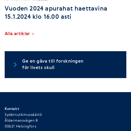
Vuoden 2024 apurahat haettavina
15.1.2024 klo 16.00 asti
Alla artiklar
Ge en gåva till forskningen
för livets skull
Kontakt
Sydäntutkimussäätiö
Åldermansvägen 8
00621 Helsingfors