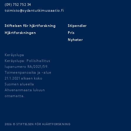
(09) 752 752 34
toimisto@sydantutkimussaatio.fi
Stiftelsen för hjärtforskning
Stipendier
Hjärtforskningen
Pris
Nyheter
Keräyslupa
Keräyslupa: Poliisihallitus
lupanumero RA/2021/59.
Toimeenpanoaika ja -alue
21.1.2021 alkaen koko
Suomen alueella
Ahvenanmaata lukuun
ottamatta.
2026 © STIFTELSEN FÖR HJÄRTFORSKNING