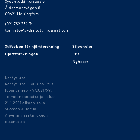
Sydäntutkimussäätiö
Åldermansvägen 8
00621 Helsingfors
(09) 752 752 34
toimisto@sydantutkimussaatio.fi
Stiftelsen för hjärtforskning
Stipendier
Hjärtforskningen
Pris
Nyheter
Keräyslupa
Keräyslupa: Poliisihallitus
lupanumero RA/2021/59.
Toimeenpanoaika ja -alue
21.1.2021 alkaen koko
Suomen alueella
Ahvenanmaata lukuun
ottamatta.