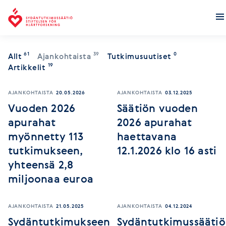
Stiftelsen för hjärtforskning
61
39
0
Allt
Ajankohtaista
Tutkimusuutiset
19
Artikkelit
AJANKOHTAISTA
20.05.2026
AJANKOHTAISTA
03.12.2025
Vuoden 2026
Säätiön vuoden
apurahat
2026 apurahat
myönnetty 113
haettavana
tutkimukseen,
12.1.2026 klo 16 asti
yhteensä 2,8
miljoonaa euroa
AJANKOHTAISTA
21.05.2025
AJANKOHTAISTA
04.12.2024
Sydäntutkimukseen
Sydäntutkimussääti