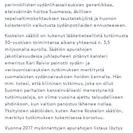
perinnöllisten sydänlihassairauksien genetiikkaa,
eteisvärinän hoitoa Suomessa, äkillisen
sepelvaltimokohtauksen taustatekijöitä ja huonon
kolesterolin vaikutusta sydänpotilaiden ennusteeseen.
Koskelon säätiö on tukenut lääketieteellistä tutkimusta
30-vuotisen toimintansa aikana yhteensä n. 3,5
miljoonalla eurolla. Säätiön apurahojen
jakotilaisuudessa juhlapuheen pitänyt kansleri
emeritus Kari Raivio painotti sydän- ja
verisuonisairauksien tutkimuksen merkitystä
suomalaisten sydänsairauksien hoidon kannalta. Hän
mm. totesi, että kliininen tutkimus, joka on ollut
Suomen parhaiten kansainvälisesti menestyneitä
tutkimusaloja, on viime vuosina ajettu taloudelliseen
ahdinkoon, kun valtion panostus lähenee nollaa.
Yksityisten säätiöiden, kuten Aarne Koskelon säätiön,
merkitys tutkimuksen tukemisessa korostuu.
Vuonna 2017 myönnettyjen apurahojen listaus löytyy