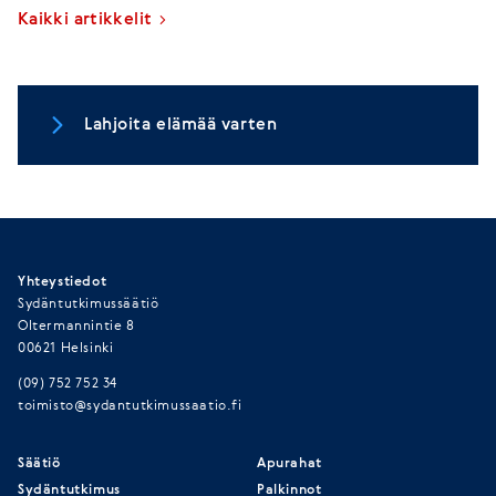
Kaikki artikkelit
Lahjoita elämää varten
Yhteystiedot
Sydäntutkimussäätiö
Oltermannintie 8
00621 Helsinki
(09) 752 752 34
toimisto@sydantutkimussaatio.fi
Säätiö
Apurahat
Sydäntutkimus
Palkinnot