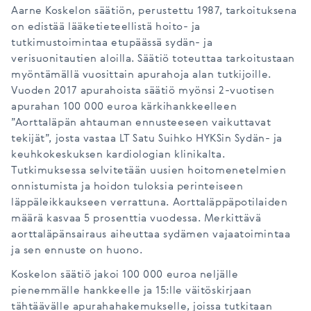
Aarne Koskelon säätiön, perustettu 1987, tarkoituksena
on edistää lääketieteellistä hoito- ja
tutkimustoimintaa etupäässä sydän- ja
verisuonitautien aloilla. Säätiö toteuttaa tarkoitustaan
myöntämällä vuosittain apurahoja alan tutkijoille.
Vuoden 2017 apurahoista säätiö myönsi 2-vuotisen
apurahan 100 000 euroa kärkihankkeelleen
”Aorttaläpän ahtauman ennusteeseen vaikuttavat
tekijät”, josta vastaa LT Satu Suihko HYKSin Sydän- ja
keuhkokeskuksen kardiologian klinikalta.
Tutkimuksessa selvitetään uusien hoitomenetelmien
onnistumista ja hoidon tuloksia perinteiseen
läppäleikkaukseen verrattuna. Aorttaläppäpotilaiden
määrä kasvaa 5 prosenttia vuodessa. Merkittävä
aorttaläpänsairaus aiheuttaa sydämen vajaatoimintaa
ja sen ennuste on huono.
Koskelon säätiö jakoi 100 000 euroa neljälle
pienemmälle hankkeelle ja 15:lle väitöskirjaan
tähtäävälle apurahahakemukselle, joissa tutkitaan