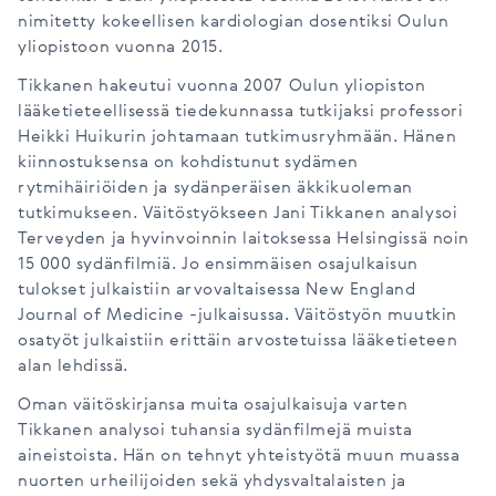
nimitetty kokeellisen kardiologian dosentiksi Oulun
yliopistoon vuonna 2015.
Tikkanen hakeutui vuonna 2007 Oulun yliopiston
lääketieteellisessä tiedekunnassa tutkijaksi professori
Heikki Huikurin johtamaan tutkimusryhmään. Hänen
kiinnostuksensa on kohdistunut sydämen
rytmihäiriöiden ja sydänperäisen äkkikuoleman
tutkimukseen. Väitöstyökseen Jani Tikkanen analysoi
Terveyden ja hyvinvoinnin laitoksessa Helsingissä noin
15 000 sydänfilmiä. Jo ensimmäisen osajulkaisun
tulokset julkaistiin arvovaltaisessa New England
Journal of Medicine -julkaisussa. Väitöstyön muutkin
osatyöt julkaistiin erittäin arvostetuissa lääketieteen
alan lehdissä.
Oman väitöskirjansa muita osajulkaisuja varten
Tikkanen analysoi tuhansia sydänfilmejä muista
aineistoista. Hän on tehnyt yhteistyötä muun muassa
nuorten urheilijoiden sekä yhdysvaltalaisten ja