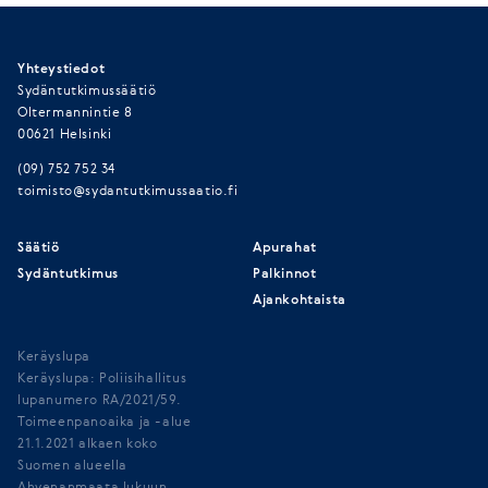
Yhteystiedot
Sydäntutkimussäätiö
Oltermannintie 8
00621 Helsinki
(09) 752 752 34
toimisto@sydantutkimussaatio.fi
Säätiö
Apurahat
Sydäntutkimus
Palkinnot
Ajankohtaista
Keräyslupa
Keräyslupa: Poliisihallitus
lupanumero RA/2021/59.
Toimeenpanoaika ja -alue
21.1.2021 alkaen koko
Suomen alueella