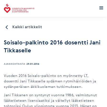
Sydäntutkimussäätiö
Kaikki artikkelit
Soisalo-palkinto 2016 dosentti Jani
Tikkaselle
AJANKOHTAISTA
29.01.2016
Vuoden 2016 Soisalo-palkinto on myönnetty LT,
dosentti Jani Tikkaselle sydämen rytmihäiriöiden ja
sydänperäisen äkkikuoleman tutkimukseen.
Jani Tikkanen on syntynyt vuonna 1986, valmistunut
lääketieteen lisensiaatiksi ja väitellyt lääketieteen
tohtoriksi Oulun yliopistosta vuonna 2013. Hänet on