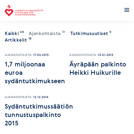
Sydäntutkimussäätiö
60
39
0
Kaikki
Ajankohtaista
Tutkimusuutiset
18
Artikkelit
AJANKOHTAISTA
17.04.2015
AJANKOHTAISTA
13.01.2015
1,7 miljoonaa
Äyräpään palkinto
euroa
Heikki Huikurille
sydäntutkimukseen
AJANKOHTAISTA
12.12.2014
Sydäntutkimussäätiön
tunnustuspalkinto
2015