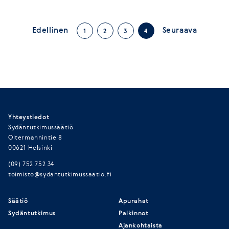
Edellinen
Seuraava
1
2
3
4
Yhteystiedot
Sydäntutkimussäätiö
Oltermannintie 8
00621 Helsinki
(09) 752 752 34
toimisto@sydantutkimussaatio.fi
Säätiö
Apurahat
Sydäntutkimus
Palkinnot
Ajankohtaista