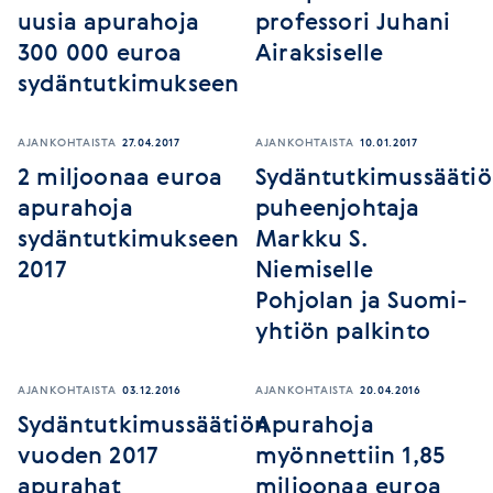
uusia apurahoja
professori Juhani
300 000 euroa
Airaksiselle
sydäntutkimukseen
AJANKOHTAISTA
27.04.2017
AJANKOHTAISTA
10.01.2017
2 miljoonaa euroa
Sydäntutkimussääti
apurahoja
puheenjohtaja
sydäntutkimukseen
Markku S.
2017
Niemiselle
Pohjolan ja Suomi-
yhtiön palkinto
AJANKOHTAISTA
03.12.2016
AJANKOHTAISTA
20.04.2016
Sydäntutkimussäätiön
Apurahoja
vuoden 2017
myönnettiin 1,85
apurahat
miljoonaa euroa