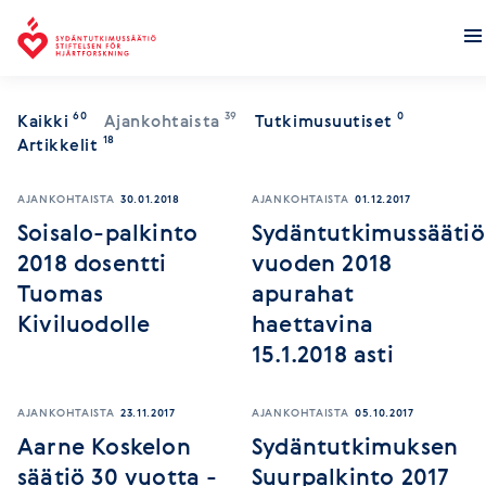
Sydäntutkimussäätiö
60
39
0
Kaikki
Ajankohtaista
Tutkimusuutiset
18
Artikkelit
AJANKOHTAISTA
30.01.2018
AJANKOHTAISTA
01.12.2017
Soisalo-palkinto
Sydäntutkimussääti
2018 dosentti
vuoden 2018
Tuomas
apurahat
Kiviluodolle
haettavina
15.1.2018 asti
AJANKOHTAISTA
23.11.2017
AJANKOHTAISTA
05.10.2017
Aarne Koskelon
Sydäntutkimuksen
säätiö 30 vuotta -
Suurpalkinto 2017