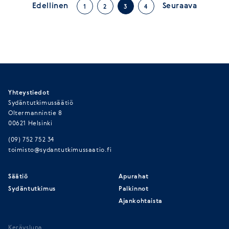
Edellinen
Seuraava
1
2
3
4
Yhteystiedot
Sydäntutkimussäätiö
Oltermannintie 8
00621 Helsinki
(09) 752 752 34
toimisto@sydantutkimussaatio.fi
Säätiö
Apurahat
Sydäntutkimus
Palkinnot
Ajankohtaista
Keräyslupa